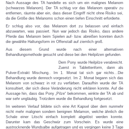
Nach Aussage des TA handelte es sich um ein malignes Melanom
(schwarzes Melanom). Der TA schlug vor das Melanom operativ zu
entfernen, räumte aber ein, dass dieser Eingriff nicht ohne Risiko sei,
da die Größe des Melanoms schon einen tiefen Einschnitt erforderte.
Er schlug also vor, das Melanom dort zu belassen und einfach
abzuwarten, was passiert. Nun war jedoch das Risiko, dass andere
Pferde das Melanom beim Spielen auf- bzw. abreißen konnten durch
die gewählte Haltungsform im Offenstall auf ziemlich groß.
Aus diesem Grund wurde nach einer alternativen
Behandlungsmethode gesucht und diese bei den Heilpilzen gefunden.
Dem Pony wurde Heilpilze verabreicht.
Zuerst in Tablettenform, dann als
Pulver-Extrakt Mischung.. Im 1. Monat tat sich gar nichts…Die
Behandlung wurde dennoch vorgesetzt. Im 2. Monat begann sich das
Melanom von schwarz in rot zu verfärben. Daraufhin wurde der TA
konsultiert, der sich diese Veränderung nicht erklären konnte. Auf die
Aussage hin, dass das Pony „Pilze“ bekommen, winkte der TA ab und
war sehr ungläubig. Trotzdem wurde die Behandlung fortgesetzt.
Im weiteren Verlauf bildete sich eine Art Kapsel über dem nunmehr
nicht mehr malignen sondern benignen Melamon, welche ähnlich die
Schale einer Litschi einfach komplett abgelöst werden konnte.
Darunter kam das Geschwür zum Vorschein. Es wurde eine
austrocknende Wundsalbe aufgetragen und es vergingen keine 3 Tage