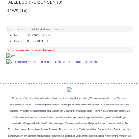
FALLBESCHREIBUNGEN (3)
NEWS (10)
Sprechzeiten und Mobil unterwegs:
Mo : 12:00-18:30 Uhr
Di - Fr : 08:00-18.30 Uhr
Termine nur nach Vereinbarung!
Es ist nicht Zweck meiner Webseiten, Ihnen medizinischen Rat zu geben, Diagnosen zu stellen oder Sie davon
abzuhalten, zu Ihrem Tierarzt zu gehen. In der Medizin gibt es keine Methoden, die zu 100% funktionieren. Ich kann
deshalb - wie auch alle anderen auf dem Gebiet der Gesundheit Praktizierenden - keine Heilversprechen geben. Sie
sollten Informationen aus meinen Seiten niemals als alleinige Quelle für gesundheitsbezogene Entscheidungen
verwenden. Bei gesundheitlichen Problemen fragen Sie einen anerkannten Heilpraktiker, Arzt oder Apotheker. Bei
Erkrankungen von Tieren konsultieren Sie einen Tierarzt oder einen Tierheilpraktiker. Die Artikel und Aufsätze meiner
Seiten werden ohne direkte medizinisch-redaktionelle Begleitung und Kontrolle bereitgestellt. Nehmen und wenden Sie