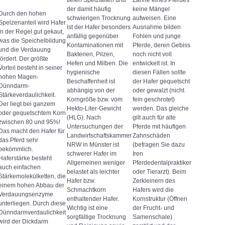
tiefen Spelzfalten und
Zähne eines Pferdes
der damit häufig
keine Mängel
Durch den hohen
schwierigen Trocknung
aufweisen. Eine
Spelzenanteil wird Hafer
ist der Hafer besonders
Ausnahme bilden
in der Regel gut gekaut,
anfällig gegenüber
Fohlen und junge
was die Speichelbildung
Kontaminationen mit
Pferde, deren Gebiss
und die Verdauung
Bakterien, Pilzen,
noch nicht voll
fördert. Der größte
Hefen und Milben. Die
entwickelt ist. In
Vorteil besteht in seiner
hygienische
diesen Fällen sollte
hohen Magen-
Beschaffenheit ist
der Hafer gequetscht
Dünndarm-
abhängig von der
oder gewalzt (nicht
Stärkeverdaulichkeit.
Korngröße bzw. vom
fein geschrotet)
Der liegt bei ganzem
Hekto-Liter-Gewicht
werden. Das gleiche
oder gequetschtem Korn
(HLG). Nach
gilt auch für alte
zwischen 80 und 95%!
Untersuchungen der
Pferde mit häufigen
Das macht den Hafer für
Landwirtschaftskammer
Zahnschäden
das Pferd sehr
NRW in Münster ist
(befragen Sie dazu
bekömmlich.
schwerer Hafer im
Iren
Haferstärke besteht
Allgemeinen weniger
Pferdedentalpraktiker
auch einfachen
belastet als leichter
oder Tierarzt). Beim
Stärkemolekülketten, die
Hafer bzw.
Zerkleinern des
einem hohen Abbau der
Schmachtkorn
Hafers wird die
Verdauungsenzyme
enthaltender Hafer.
Kornstruktur (Öffnen
unterliegen. Durch diese
Wichtig ist eine
der Frucht- und
Dünndarmverdaulichkeit
sorgfältige Trocknung
Samenschale)
wird der Dickdarm