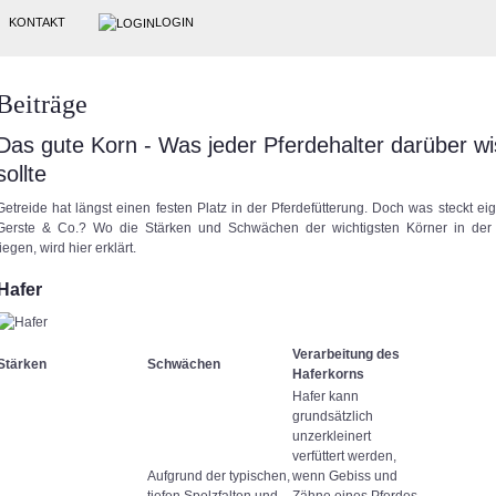
KONTAKT
LOGIN
Beiträge
Das gute Korn - Was jeder Pferdehalter darüber w
sollte
Getreide hat längst einen festen Platz in der Pferdefütterung. Doch was steckt eige
Gerste & Co.? Wo die Stärken und Schwächen der wichtigsten Körner in der 
liegen, wird hier erklärt.
Hafer
Verarbeitung des
Stärken
Schwächen
Haferkorns
Hafer kann
grundsätzlich
unzerkleinert
verfüttert werden,
Aufgrund der typischen,
wenn Gebiss und