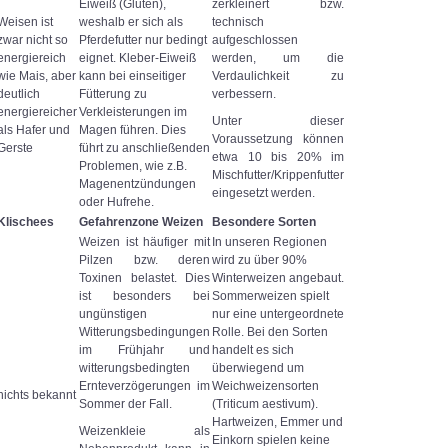
Eiweiß (Gluten),
zerkleinert bzw.
Weisen ist
weshalb er sich als
technisch
zwar nicht so
Pferdefutter nur bedingt
aufgeschlossen
energiereich
eignet. Kleber-Eiweiß
werden, um die
wie Mais, aber
kann bei einseitiger
Verdaulichkeit zu
deutlich
Fütterung zu
verbessern.
energiereicher
Verkleisterungen im
Unter dieser
als Hafer und
Magen führen. Dies
Voraussetzung können
Gerste
führt zu anschließenden
etwa 10 bis 20% im
Problemen, wie z.B.
Mischfutter/Krippenfutter
Magenentzündungen
eingesetzt werden.
oder Hufrehe.
Klischees
Gefahrenzone Weizen
Besondere Sorten
Weizen ist häufiger mit
In unseren Regionen
Pilzen bzw. deren
wird zu über 90%
Toxinen belastet. Dies
Winterweizen angebaut.
ist besonders bei
Sommerweizen spielt
ungünstigen
nur eine untergeordnete
Witterungsbedingungen
Rolle. Bei den Sorten
im Frühjahr und
handelt es sich
witterungsbedingten
überwiegend um
Ernteverzögerungen im
Weichweizensorten
nichts bekannt
Sommer der Fall.
(Triticum aestivum).
Hartweizen, Emmer und
Weizenkleie als
Einkorn spielen keine