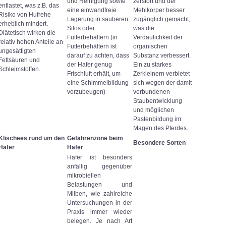
und Reinigung sowie
zerstört und der
entlastet, was z.B. das
eine einwandfreie
Mehlkörper besser
Risiko von Hufrehe
Lagerung in sauberen
zugänglich gemacht,
erheblich mindert.
Silos oder
was die
Diätetisch wirken die
Futterbehältern (in
Verdaulichkeit der
relativ hohen Anteile an
Futterbehältern ist
organischen
ungesättigten
darauf zu achten, dass
Substanz verbessert.
Fettsäuren und
der Hafer genug
Ein zu starkes
Schleimstoffen.
Frischluft erhält, um
Zerkleinern verbietet
eine Schimmelbildung
sich wegen der damit
vorzubeugen)
verbundenen
Staubentwicklung
und möglichen
Pastenbildung im
Magen des Pferdes.
Klischees rund um den
Gefahrenzone beim
Besondere Sorten
Hafer
Hafer
Hafer ist besonders
anfällig gegenüber
mikrobiellen
Belastungen und
Milben, wie zahlreiche
Untersuchungen in der
Praxis immer wieder
belegen. Je nach Art