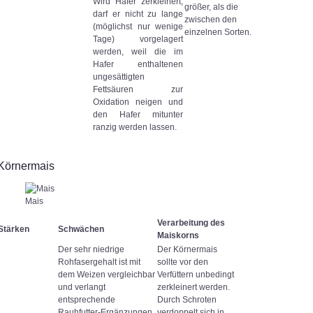
Wird Hafer zerkleinert,
größer, als die
darf er nicht zu lange
zwischen den
(möglichst nur wenige
einzelnen Sorten.
Tage) vorgelagert
werden, weil die im
Hafer enthaltenen
ungesättigten
Fettsäuren zur
Oxidation neigen und
den Hafer mitunter
ranzig werden lassen.
Körnermais
Mais
Verarbeitung des
Stärken
Schwächen
Maiskorns
Der sehr niedrige
Der Körnermais
Rohfasergehalt ist mit
sollte vor den
dem Weizen vergleichbar
Verfüttern unbedingt
und verlangt
zerkleinert werden.
entsprechende
Durch Schroten
Rauhfutter-Ergänzungen.
verdoppelt sich in