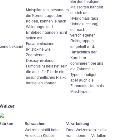
Bei den heutigen
Maissorten handelt
Maispflanzen, besonders
es sich um
die Körner tragenden
Hybridmais (aus
Kolben, können je nach
Hybridzüchtung),
Witterungs- und
der nach
Erntebedingungen nciht
verschiedenen
selten mit
Reifegruppen
Fusaruimtoxinen
keine bekannt
eingeteilt wird.
(Pilztoxine wie
Hinsichtlich der
Zearalenon,
Kornform
Desoxynivalenon,
dominieren bei uns
Fumonisin) belastet sein,
die Zahnmais-
die auch für Pferde ein
Typen, häufiger
gesundheitliches Risiko
aber auch die
darstellen können.
Zahnmais-Hartmais-
Mischtypen.
Weizen
Stärken
Schwächen
Verarbeitung
Weizen enthält hohe
Das Weizenkorn sollte
Anteile an Kleber-
vor denm Verfüttern