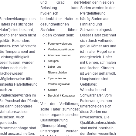
und Grad der
Neben den hiesigen
Belastung kann
Sorten werden in der
hygienisch
Pferdefütterung
Sonderwirkungen des
bedenklicher Hafer zu
häufig Sorten aus
Hafers ("es sticht der
gesundheitlichen
Finnland und
Hafer") sind bekannt,
Schäden führen.
Schweden eingestzt.
aber bisher noch nicht
Folgen können sein:
Dieser Hafer zeichnet
geklärt. Besondere
sich durch vollrunde,
Futterverweigerung
Inhalts- bzw. Wirkstoffe,
große Körner aus und
Verdauungsstörungen
die Temperament und
ist in aller Regel sehr
Atembeschwerden
Leistungsfähigkeit
energiereich. Hafer
Allergien
beeinflussen, wurden
mit kleinen, schmalen
Leber- und
bisher noch nicht
und flachen Körnern
Nierenschäden
nachgewiesen.
ist weniger gehaltvoll.
Möglicherweise führt
Tympanien im
Hauptsorten sind
einseitig Haferfütterung
Gelbhafer,
Verdauungskanal
auch zu
Weisshafer und
Koliken
Ungleichgewichten im
Schwarzhafer. Vom
Durchfall / Kotwasser
Stoffwechsel der Pferde,
Futterwert gesehen
Vor der Verfütterung
die dann besondere
unterscheiden sich
sollte Hafer zumindest
Verhaltensweisen
diese Sorten nur
einer organoleptischen
auslösen. Auch
unwesentlich. Die
Qualitätsprüfung
genetische
Qualitätsunterschiede
(Sinnenprüfung)
Zusammenhänge sind
sind meist innerhalb
unterzogen werden.
nicht auszuschließen.
der Sorten wesentlich