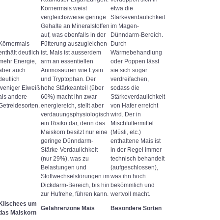
Körnermais weist
etwa die
vergleichsweise geringe
Stärkeverdaulichkeit
Gehalte an Mineralstoffen
im Magen-
auf, was ebenfalls in der
Dünndarm-Bereich.
Körnermais
Fütterung auszugleichen
Durch
enthält deutlich
ist. Mais ist ausserdem
Wärmebehandlung
mehr Energie,
arm an essentiellen
oder Poppen lässt
aber auch
Animosäuren wie Lysin
sie sich sogar
deutlich
und Tryptophan. Der
verdreifachen,
weniger Eiweiß
hohe Stärkeanteil (über
sodass die
als andere
60%) macht ihn zwar
Stärkeverdaulichkeit
Getreidesorten.
energiereich, stellt aber
von Hafer erreicht
verdauungsphysiologisch
wird. Der in
ein Risiko dar, denn das
Mischfuttermittel
Maiskorn besitzt nur eine
(Müsli, etc.)
geringe Dünndarm-
enthaltene Mais ist
Stärke-Verdaulichkeit
in der Regel immer
(nur 29%), was zu
technisch behandelt
Belastungen und
(aufgeschlossen),
Stoffwechselstörungen im
was ihn hoch
Dickdarm-Bereich, bis hin
bekömmlich und
zur Hufrehe, führen kann.
wertvoll macht.
Klischees um
Gefahrenzone Mais
Besondere Sorten
das Maiskorn