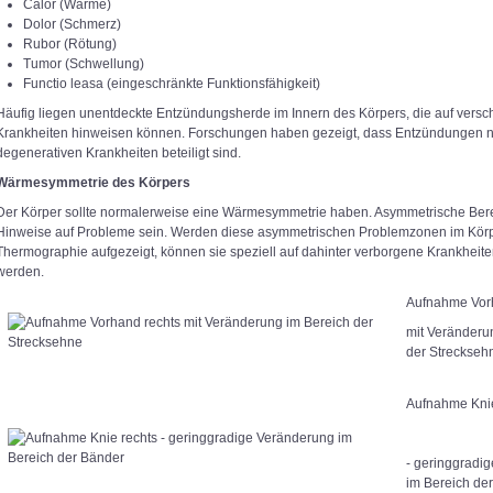
Calor (Wärme)
Dolor (Schmerz)
Rubor (Rötung)
Tumor (Schwellung)
Functio leasa (eingeschränkte Funktionsfähigkeit)
Häufig liegen unentdeckte Entzündungsherde im Innern des Körpers, die auf versc
Krankheiten hinweisen können. Forschungen haben gezeigt, dass Entzündungen n
degenerativen Krankheiten beteiligt sind.
Wärmesymmetrie des Körpers
Der Körper sollte normalerweise eine Wärmesymmetrie haben. Asymmetrische Ber
Hinweise auf Probleme sein. Werden diese asymmetrischen Problemzonen im Körpe
Thermographie aufgezeigt, können sie speziell auf dahinter verborgene Krankheite
werden.
Aufnahme Vor
mit Veränderu
der Streckseh
Aufnahme Knie
- geringgradi
im Bereich de