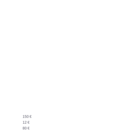
150 €
Kundenbewertungen und Erfahrungen zu
12 €
Manfred Huber
80 €