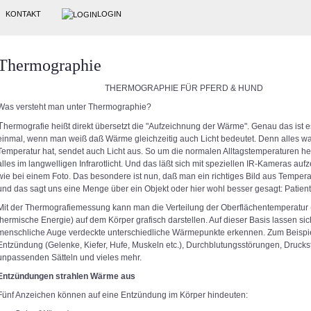
KONTAKT
LOGIN
Thermographie
THERMOGRAPHIE FÜR PFERD & HUND
Was versteht man unter Thermographie?
T
hermografie heißt direkt übersetzt die "Aufzeichnung der Wärme". Genau das ist 
einmal, wenn man weiß daß Wärme gleichzeitig auch Licht bedeutet. Denn alles w
Temperatur hat, sendet auch Licht aus. So um die normalen Alltagstemperaturen he
alles im langwelligen Infrarotlicht. Und das läßt sich mit speziellen IR-Kameras auf
wie bei einem Foto. Das besondere ist nun, daß man ein richtiges Bild aus Tempe
und das sagt uns eine Menge über ein Objekt oder hier wohl besser gesagt: Patient 
Mit der Thermografiemessung kann man die Verteilung der Oberflächentemperatur 
thermische Energie) auf dem Körper grafisch darstellen. Auf dieser Basis lassen sic
menschliche Auge verdeckte unterschiedliche Wärmepunkte erkennen. Zum Beispie
Entzündung (Gelenke, Kiefer, Hufe, Muskeln etc.), Durchblutungsstörungen, Druckst
unpassenden Sätteln und vieles mehr.
Entzündungen strahlen Wärme aus
Fünf Anzeichen können auf eine Entzündung im Körper hindeuten: