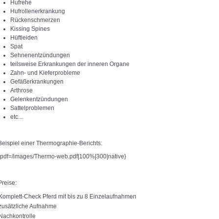
Hufrehe
Hufrollenerkrankung
Rückenschmerzen
Kissing Spines
Hüftleiden
Spat
Sehnenentzündungen
teilsweise Erkrankungen der inneren Organe
Zahn- und Kieferprobleme
Gefäßerkrankungen
Arthrose
Gelenkentzündungen
Sattelproblemen
etc...
Beispiel einer Thermographie-Berichts:
{pdf=/images/Thermo-web.pdf|100%|300|native}
Preise:
Komplett-Check Pferd mit bis zu 8 Einzelaufnahmen
zusätzliche Aufnahme
Nachkontrolle