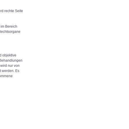
d rechte Seite
 im Bereich
lechtsorgane
d objektive
, Behandlungen
wird nur von
rt werden. Es
llkommene