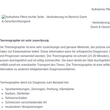
Aufnahme Pfer
- Veränderung
Darm & Gesch
Thermographie ist sehr zuverlässig
Die Thermographie ist eine sehr zuverlässige und genaue Methode, die präzise un
Daten zur Körperwärme liefert. Diese Information kann für erfolgreiche Diagnosen
und Prognosen verwendet werden. Die Thermographie ist schnell (15-30 Minuten), 
aussen durchgeführt und ist völlig schmerzfrei. Sie kann direkt am Stall durchgefüh
entfällt somit ein eventueller Transport des Tieres. Die Thermographie ist eine wi
Alternative zu anderen bildgebenden Diagnoseverfahren.
Thermographie dient zur Diagnose zum Beispiel bei:
Sportverletzungen, Zerrungen, Prellung, Hämatome
Narben, Störfelder
Sehnenschäden
Schmerzen verschiedenster Art
muskulären Verspannungen