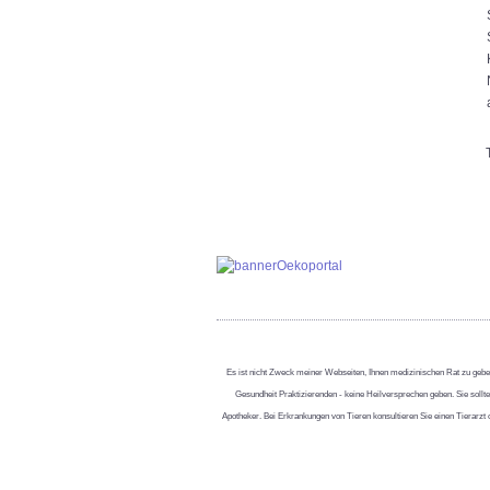
Es ist nicht Zweck meiner Webseiten, Ihnen medizinischen Rat zu geben,
Gesundheit Praktizierenden - keine Heilversprechen geben. Sie sollt
Apotheker. Bei Erkrankungen von Tieren konsultieren Sie einen Tierarzt 