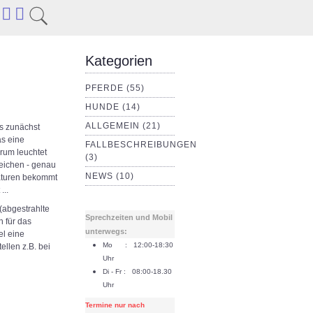
Kategorien
PFERDE (55)
HUNDE (14)
ALLGEMEIN (21)
es zunächst
as eine
FALLBESCHREIBUNGEN
rum leuchtet
(3)
zeichen - genau
NEWS (10)
raturen bekommt
...
(abgestrahlte
Sprechzeiten und Mobil
h für das
unterwegs:
l eine
Mo : 12:00-18:30
ellen z.B. bei
Uhr
Di - Fr : 08:00-18.30
Uhr
Termine nur nach