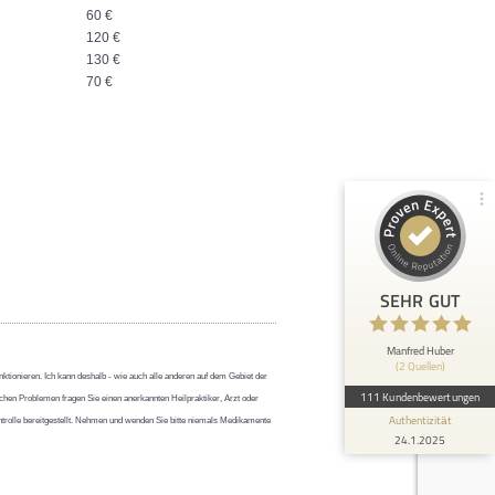
60 €
100%
SEHR GUT
120 €
Empfehlungen auf
130 €
ProvenExpert.com
4,91 / 5,00
70 €
1
110
Bewertung von 1
Bewertungen auf
anderen Quelle
ProvenExpert.com
Blick aufs ProvenExpert-Profil werfen
Anonym
5
SEHR GUT
Schnell, zuvorkommend, kompetent, klare
Ansprache. Diagnose - Therapie planmäßig
abgestimmt. Mein Pferd hatt...
Manfred Huber
(2 Quellen)
ktionieren. Ich kann deshalb - wie auch alle anderen auf dem Gebiet der
111 Kundenbewertungen
chen Problemen fragen Sie einen anerkannten Heilpraktiker, Arzt oder
Authentizität
ontrolle bereitgestellt. Nehmen und wenden Sie bitte niemals Medikamente
24.1.2025