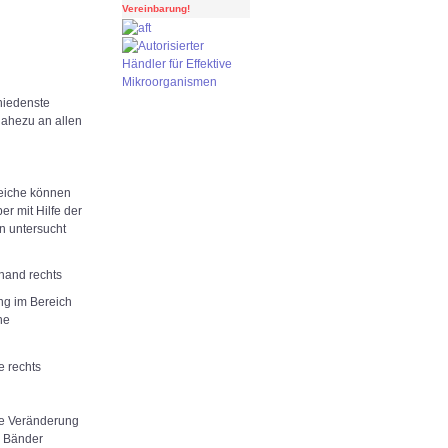
Vereinbarung!
hiedenste
ahezu an allen
eiche können
r mit Hilfe der
n untersucht
hand rechts
ng im Bereich
ne
 rechts
ge Veränderung
r Bänder