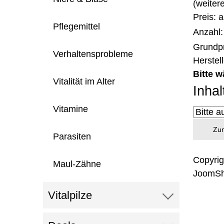
(weiter
Preis: 
Pflegemittel
Anzahl
Grundpr
Verhaltensprobleme
Herstel
Bitte w
Vitalität im Alter
Inhal
Vitamine
Zum
Parasiten
Copyri
Maul-Zähne
JoomSh
Vitalpilze