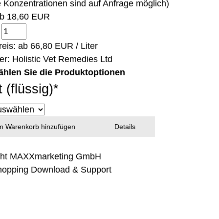
e Konzentrationen sind auf Anfrage möglich)
ab
18,60 EUR
:
eis: ab
66,80 EUR / Liter
ler:
Holistic Vet Remedies Ltd
ählen Sie die Produktoptionen
t (flüssig)
*
 Warenkorb hinzufügen
Details
ght MAXXmarketing GmbH
opping Download & Support