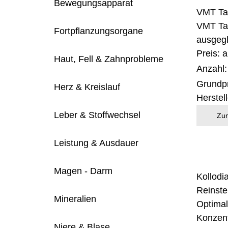
Bewegungsapparat
VMT Ta
VMT Tab
Fortpflanzungsorgane
ausgegl
Preis: 
Haut, Fell & Zahnprobleme
Anzahl
Grundpr
Herz & Kreislauf
Herstel
Leber & Stoffwechsel
Zum
Leistung & Ausdauer
Magen - Darm
Kollodi
Reinste
Mineralien
Optimal
Konzent
Niere & Blase